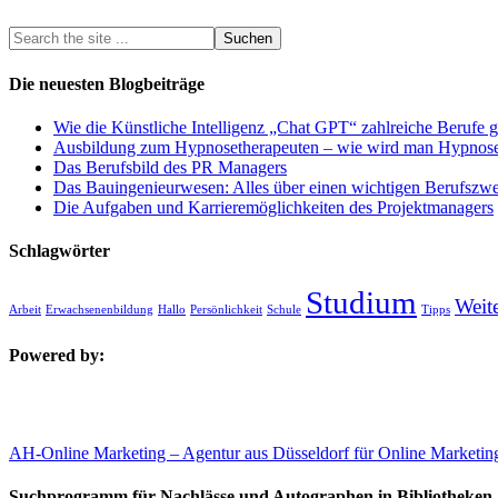
Die neuesten Blogbeiträge
Wie die Künstliche Intelligenz „Chat GPT“ zahlreiche Berufe g
Ausbildung zum Hypnosetherapeuten – wie wird man Hypnose
Das Berufsbild des PR Managers
Das Bauingenieurwesen: Alles über einen wichtigen Berufszw
Die Aufgaben und Karrieremöglichkeiten des Projektmanagers
Schlagwörter
Studium
Weit
Arbeit
Erwachsenenbildung
Hallo
Persönlichkeit
Schule
Tipps
Powered by:
AH-Online Marketing – Agentur aus Düsseldorf für Online Marketin
Suchprogramm für Nachlässe und Autographen in Bibliotheken