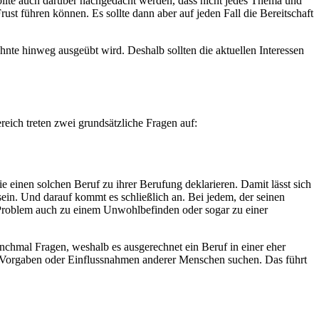
 sollte auch darüber nachgedacht werden, dass nicht jedes Thema und
rust führen können. Es sollte dann aber auf jeden Fall die Bereitschaft
nte hinweg ausgeübt wird. Deshalb sollten die aktuellen Interessen
eich treten zwei grundsätzliche Fragen auf:
e einen solchen Beruf zu ihrer Berufung deklarieren. Damit lässt sich
in. Und darauf kommt es schließlich an. Bei jedem, der seinen
es Problem auch zu einem Unwohlbefinden oder sogar zu einer
chmal Fragen, weshalb es ausgerechnet ein Beruf in einer eher
en Vorgaben oder Einflussnahmen anderer Menschen suchen. Das führt