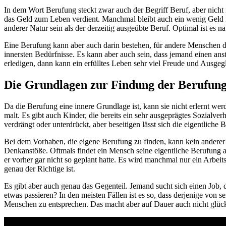
In dem Wort Berufung steckt zwar auch der Begriff Beruf, aber nicht 
das Geld zum Leben verdient. Manchmal bleibt auch ein wenig Geld f
anderer Natur sein als der derzeitig ausgeübte Beruf. Optimal ist es 
Eine Berufung kann aber auch darin bestehen, für andere Menschen da z
innersten Bedürfnisse. Es kann aber auch sein, dass jemand einen ans
erledigen, dann kann ein erfülltes Leben sehr viel Freude und Ausgeg
Die Grundlagen zur Findung der Berufun
Da die Berufung eine innere Grundlage ist, kann sie nicht erlernt werd
malt. Es gibt auch Kinder, die bereits ein sehr ausgeprägtes Sozia
verdrängt oder unterdrückt, aber beseitigen lässt sich die eigentliche 
Bei dem Vorhaben, die eigene Berufung zu finden, kann kein anderer
Denkanstöße. Oftmals findet ein Mensch seine eigentliche Berufung abe
er vorher gar nicht so geplant hatte. Es wird manchmal nur ein Arbeit
genau der Richtige ist.
Es gibt aber auch genau das Gegenteil. Jemand sucht sich einen Job, de
etwas passieren? In den meisten Fällen ist es so, dass derjenige von 
Menschen zu entsprechen. Das macht aber auf Dauer auch nicht glück