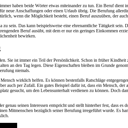
immer haben beide Wörter etwas miteinander zu tun. Ein Beruf dient in 
ür neue Anschaffungen oder einen Urlaub übrig. Die Berufung allerdin
natürlich, wenn die Möglichkeit besteht, einen Beruf auszuüben, der auch
u sein. Das kann beispielsweise eine ehrenamtliche Tätigkeit sein. Dam
trengenden Beruf ausübt, mit dem er nur ein geringes Einkommen erzielt
lichenheit bewirken.
g
en. Sie ist immer ein Teil der Persönlichkeit. Schon in früher Kindheit 
lverhalten an den Tag legen. Diese Eigenschaften bleiben im Grunde 
Berufung niemals.
 Mensch wirklich helfen. Es können bestenfalls Ratschläge entgegeng
r auch per Zufall. Ein gutes Beispiel dafür ist, dass ein Mensch, der au
splatz gesucht, um den Lebensunterhalt verdienen zu können. Doch dann 
r genau seinen Interessen entspricht und stellt hinterher fest, dass es
seinen Mitmenschen bezüglich seiner Berufung irregeführt wurde. Es han
lich.