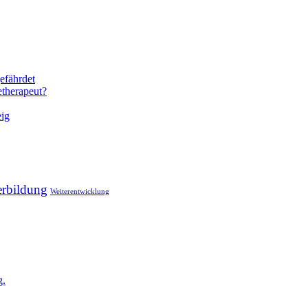
efährdet
therapeut?
eig
erbildung
Weiterentwicklung
g.