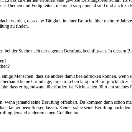
ch. Etwas zu erlernen erfordert eine gewisse Leistungsbereitschaft. Es
viele Themen und Fertigkeiten, die nicht so spannend sind und auch zu F
acht werden, dass eine Tätigkeit in einer Branche über mehrere Jahrzeh
llung zu finden.
 bei der Suche nach der eigenen Berufung beeinflussen. In diesem Ber
ren?
schen?
en einige Menschen, dass sie andere damit beeindrucken können, wenn si
überhaupt keine Grundlage, um ein Leben lang im Beruf glücklich zu se
fahr, dass er irgendwann überfordert ist. Nicht selten führt ein solch
eren, wenn jemand seine Berufung offenbart. Da kommen dann schon man
doch keiner beeinflussen lassen. Keiner sollte seine Berufung nach d
erufung jemand anderem einen Gefallen tun.