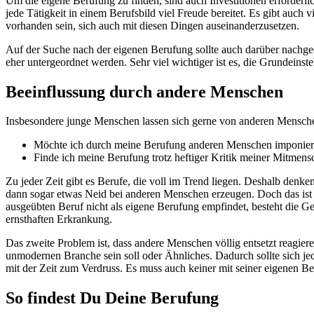
Um die eigene Berufung zu finden, sind auch Investitionen erforderli
jede Tätigkeit in einem Berufsbild viel Freude bereitet. Es gibt auch 
vorhanden sein, sich auch mit diesen Dingen auseinanderzusetzen.
Auf der Suche nach der eigenen Berufung sollte auch darüber nachged
eher untergeordnet werden. Sehr viel wichtiger ist es, die Grundeinste
Beeinflussung durch andere Menschen
Insbesondere junge Menschen lassen sich gerne von anderen Menschen
Möchte ich durch meine Berufung anderen Menschen imponie
Finde ich meine Berufung trotz heftiger Kritik meiner Mitmen
Zu jeder Zeit gibt es Berufe, die voll im Trend liegen. Deshalb denk
dann sogar etwas Neid bei anderen Menschen erzeugen. Doch das ist 
ausgeübten Beruf nicht als eigene Berufung empfindet, besteht die Ge
ernsthaften Erkrankung.
Das zweite Problem ist, dass andere Menschen völlig entsetzt reagi
unmodernen Branche sein soll oder Ähnliches. Dadurch sollte sich je
mit der Zeit zum Verdruss. Es muss auch keiner mit seiner eigenen B
So findest Du Deine Berufung